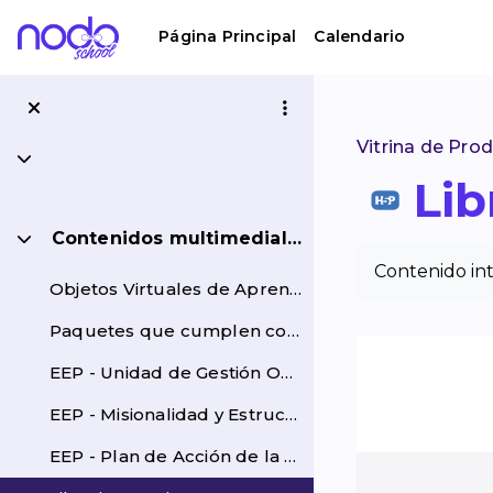
Salta al contenido principal
Página Principal
Calendario
Vitrina de Pro
Colapsar
Lib
Contenidos multimediales
Colapsar
Requisitos de 
Contenido int
Objetos Virtuales de Aprendizaje Lo más importante...
Paquetes que cumplen con el estándar SCORM 1.2
EEP - Unidad de Gestión Operativa de la Subsecretaría de Espacio Público
EEP - Misionalidad y Estructura de la Secretaría de Seguridad y Convivencia
EEP - Plan de Acción de la Política Pública