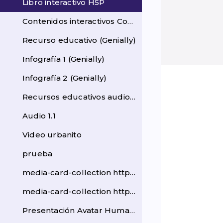
Libro interactivo H5P
Contenidos interactivos Con una intención más info...
Recurso educativo (Genially)
Infografía 1 (Genially)
Infografía 2 (Genially)
Recursos educativos audiovisuales Producidos en mú...
Audio 1.1
Video urbanito
prueba
media-card-collection https://school.nodolab.co/dr...
media-card-collection https://school.nodolab.co/dr... (copia)
Presentación Avatar Humano